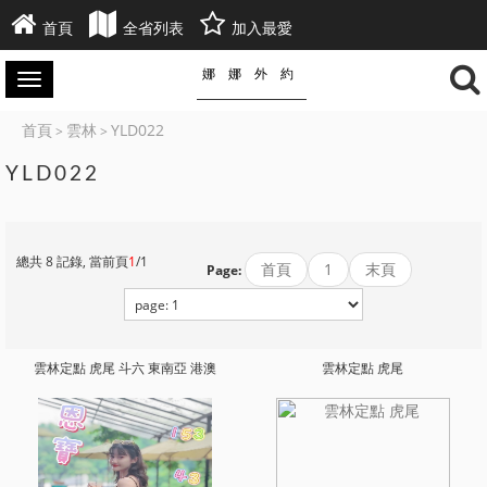
首頁
全省列表
加入最愛
娜娜外約
首頁
雲林
YLD022
>
>
YLD022
總共 8 記錄, 當前頁
1
/1
首頁
1
末頁
Page:
雲林定點 虎尾 斗六 東南亞 港澳
雲林定點 虎尾