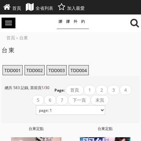
首頁
全省列表
加入最愛
娜娜外約
首頁
台東
>
台東
TDD001
TDD002
TDD003
TDD004
總共 583 記錄, 當前頁
1
/30
首頁
1
2
3
4
Page:
5
6
7
下一頁
末頁
台東定點
台東定點