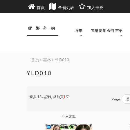
首頁
全省列表
加入最愛
娜娜外約
屏東
宜蘭 澎湖 金門 苗栗
首頁
雲林
YLD010
>
>
YLD010
總共 134 記錄, 當前頁
1
/7
首
Page:
斗六定點