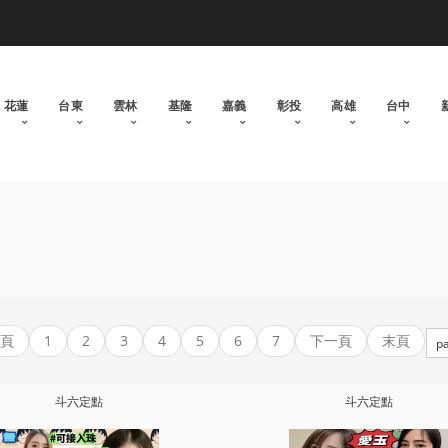
花蓮
台東
雲林
基隆
嘉義
彰投
高雄
台中
頁
1
2
3
4
5
6
7
下一頁
末頁
斗六定點
斗六定點