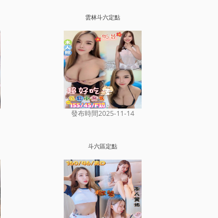
雲林斗六定點
發布時間2025-11-14
斗六區定點