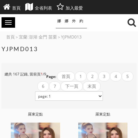
首頁
全省列表
加入最愛
娜娜外約
首頁
宜蘭 澎湖 金門 苗栗
YJPMD013
>
>
YJPMD013
總共 167 記錄, 當前頁
1
/9
首頁
1
2
3
4
5
Page:
6
7
下一頁
末頁
羅東定點
羅東定點