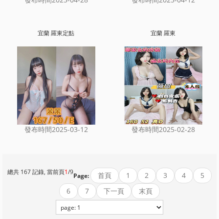
宜蘭 羅東定點
宜蘭 羅東
發布時間2025-03-12
發布時間2025-02-28
總共 167 記錄, 當前頁
1
/9
首頁
1
2
3
4
5
Page:
6
7
下一頁
末頁