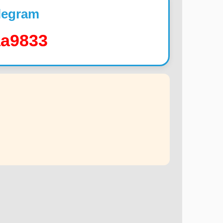
legram
a9833