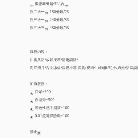
優惠套餐超值組合
買二送一
180分鐘/2S
買三送一
240分鐘/3S
買五送三
480分鐘/5S
服務內容：
甜蜜共浴/放鬆按摩/情趣調情/
海底撈月/舌尖舔蛋/親親小嘴-深吻(視衛生)/胸推/屁推/奶炮/浴室調
加值服務：
口爆+500
自衛秀+500
黑色性感手撕襪+100
0.01超薄保險套+100
禁止