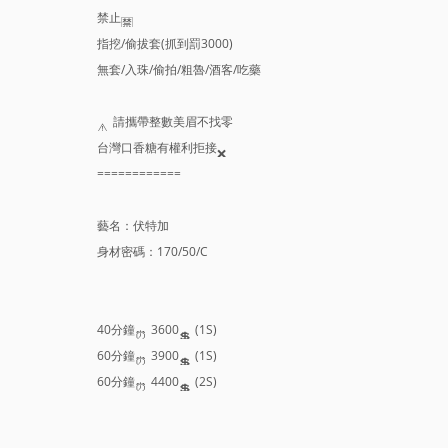
禁止
指挖/偷拔套(抓到罰3000)
無套/入珠/偷拍/粗魯/酒客/吃藥
請攜帶整數美眉不找零
台灣口香糖有權利拒接
============
藝名：伏特加
身材密碼：170/50/C
40分鐘
3600
(1S)
60分鐘
3900
(1S)
60分鐘
4400
(2S)