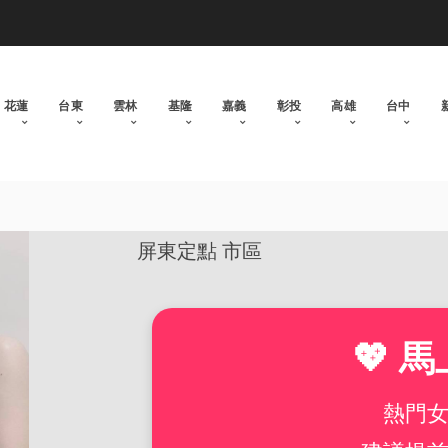
花蓮
台東
雲林
基隆
嘉義
彰投
高雄
台中
屏東定點 市區
💖 馬
熱門