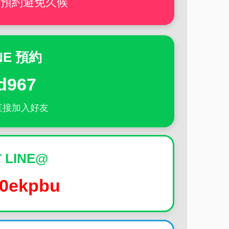
前預約避免久候
NE 預約
d967
直接加入好友
 LINE@
0ekpbu