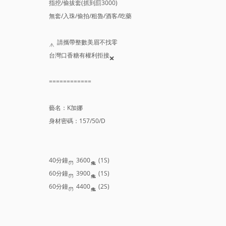
指挖/偷拔套(抓到罰3000)
無套/入珠/偷拍/粗魯/酒客/吃藥
請攜帶整數美眉不找零
台灣口香糖有權利拒接
============
藝名：K加娜
身材密碼：157/50/D
40分鐘
3600
(1S)
60分鐘
3900
(1S)
60分鐘
4400
(2S)