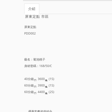
介紹
屏東定點 市區
屏東定點
PDD002
藝名：菊池桃子
身材密碼：168/50/C
40分鐘
3600
(1S)
60分鐘
3900
(1S)
60分鐘
4400
(2S)
優惠套餐超值組合