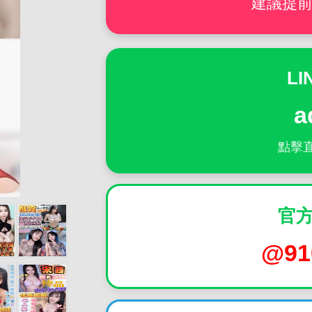
建議提
LI
a
點擊
官方
@91