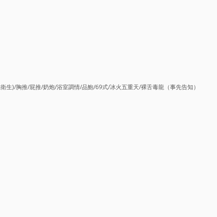
衛生)/胸推/屁推/奶炮/浴室調情/品鮑/69式/冰火五重天/裸舌毒龍（事先告知）