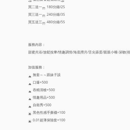
買二送一
180分鐘/2S
買三送一
240分鐘/3S
買五送三
480分鐘/5S
服務內容：
甜蜜共浴/放鬆按摩/情趣調情/海底撈月/舌尖舔蛋/親親小嘴-深吻(視
加值服務：
無套～～跟妹子談
口爆+500
吞精清槍+500
情趣用品+500
自衛秀+500
黑色性感手撕襪+100
0.01超薄保險套+100