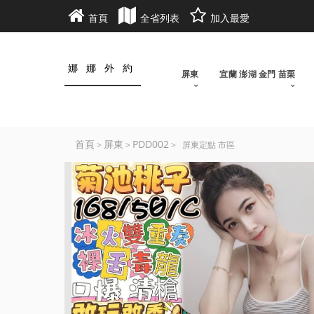
首頁
全省列表
加入最愛
娜娜外約
屏東
宜蘭 澎湖 金門 苗栗
首頁
屏東
PDD002
>
>
> 屏東定點 市區